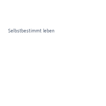
Selbstbestimmt leben
mit Persönlicher Assistenz
Bitte zuschicken
PRESSEKONTAKT
(030) 339 787 80